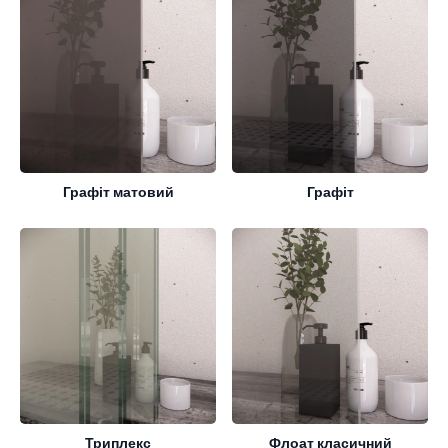
Графіт матовий
Графіт
Триплекс
Флоат класичний