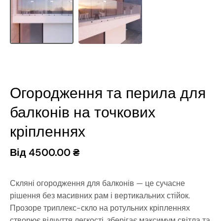
Огородження та перила для
балконів на точкових
кріпленнях
Від
4500.00
₴
Скляні огородження для балконів — це сучасне
рішення без масивних рам і вертикальних стійок.
Прозоре триплекс-скло на ротульних кріпленнях
створює відчуття легкості, зберігає максимум світла та