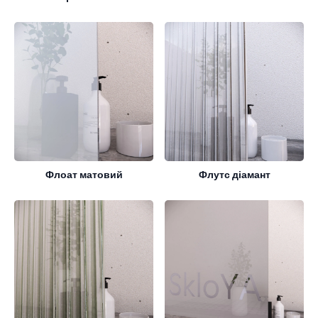
Флоат матовий
Флутс діамант