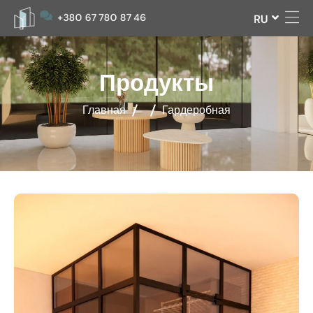
UA
+380 67 780 87 46
RU
Продукты
Главная
Гардеробная