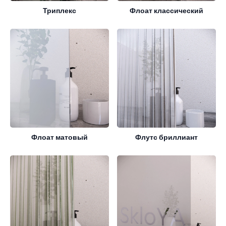
Триплекс
Флоат классический
Флоат матовый
Флутс бриллиант